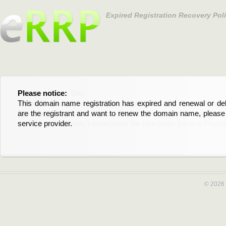
Expired Registration Recovery Pol
Please notice:
Bitte beachten Sie:
This domain name registration has expired and renewal or dele
Diese Domainregistrierung ist abgelaufen und die Verläng
are the registrant and want to renew the domain name, please 
Domain stehen an. Wenn Sie der Registrant sind und di
service provider.
verlängern möchten, kontaktieren Sie bitte Ihren Service-Provid
© 2026