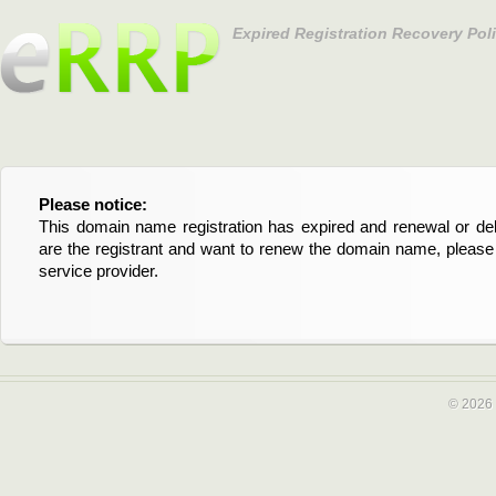
Expired Registration Recovery Pol
Please notice:
Bitte beachten Sie:
This domain name registration has expired and renewal or dele
Diese Domainregistrierung ist abgelaufen und die Verläng
are the registrant and want to renew the domain name, please 
Domain stehen an. Wenn Sie der Registrant sind und di
service provider.
verlängern möchten, kontaktieren Sie bitte Ihren Service-Provid
© 2026